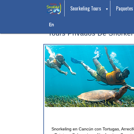
Snorkeling Tours
Paquetes
Aprender acerca de
nuestros p
En
Tours Privados De Snorke
Snorkeling en Cancún con Tortugas, Arrecif