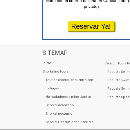
Nado con el tiburón ballena en Cancún Tour (
privado)
Reservar Ya!
SITEMAP
Inicio
Cancun Tours P
Snorkeling tours
Paquete Swim
Tour de snorkel, encuentro con
Paquete swim 
tortugas
Paquete Swim 
No nadadores y principiantes
Paquete Splas
Snorkel avanzado
Snorkel nocturno
Snorkel Cancún Zona Hotelera