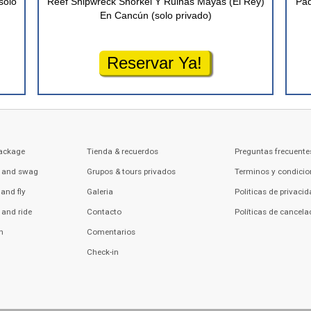
solo
Reef Shipwreck Snorkel Y Ruinas Mayas (El Rey)
Paq
En Cancún (solo privado)
Reservar Ya!
ackage
Tienda & recuerdos
Preguntas frecuente
 and swag
Grupos & tours privados
Terminos y condicio
and fly
Galeria
Politicas de privaci
and ride
Contacto
Políticas de cancela
h
Comentarios
Check-in