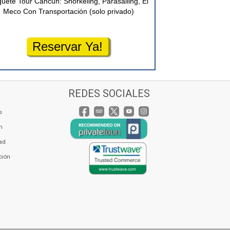
uete Tour Cancun: Snorkeling, Parasailing, El
Meco Con Transportación (solo privado)
Reservar Ya!
REDES SOCIALES
s
n
dad
ción