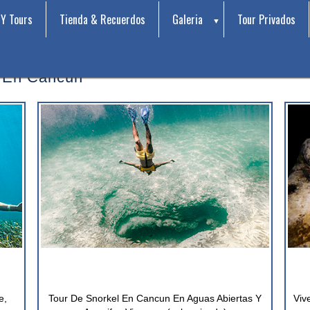
 Y Tours
Tienda & Recuerdos
Galeria
Tour Privados
rotocolos sanitarios
y los pasos que estamos tomando 
l En Cancún
e,
Tour De Snorkel En Cancun En Aguas Abiertas Y
Viv