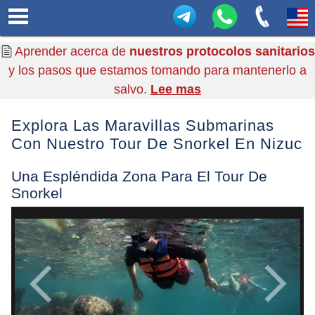
Aprender acerca de
nuestros protocolos sanitarios
y los pasos que estamos tomando para mantenerlo a
salvo.
Lee mas
Explora Las Maravillas Submarinas
Con Nuestro Tour De Snorkel En Nizuc
Una Espléndida Zona Para El Tour De
Snorkel